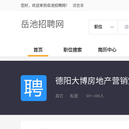
您好，欢迎来到岳池招聘网！
请登录
岳池招聘网
职位
首页
职位搜索
简历中心
德阳大博房地产营
其它
|
私营
|
50～100人
|