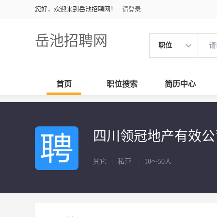
您好，欢迎来到岳池招聘网！
请登录
岳池招聘网
职位
首页
职位搜索
简历中心
四川领冠地产有效
其它
|
私营
|
10～50人
|