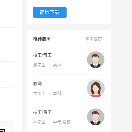
简历下载
推荐简历
更多简历
技工/普工
邓先生
·
高中
教师
罗女士
·
本科
技工/普工
林先生
·
中专/技校