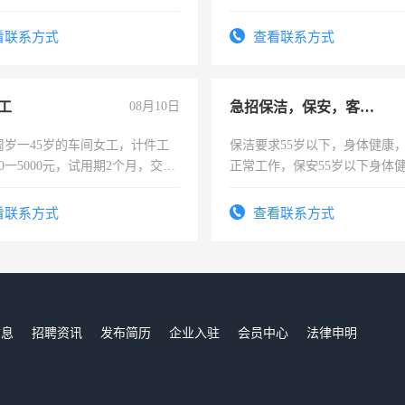
活，不需坐班，适合宝妈、全职
。
看联系方式
查看联系方式
工
08月10日
急招保洁，保安，客服，工程
周岁一45岁的车间女工，计件工
保洁要求55岁以下，身体健康
00一5000元，试用期2个月，交五
正常工作，保安55岁以下身体
年薪假，年底福利
责任心形象端庄，遵纪守法，
录，客服要求45岁以下高中以
看联系方式
查看联系方式
懂电脑工作认真，性格开朗有
能力，工程，懂水电维修。
信息
招聘资讯
发布简历
企业入驻
会员中心
法律申明
们