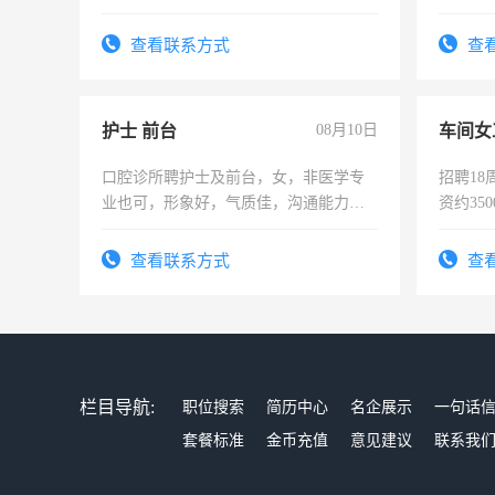
时间灵
太太等
查看联系方式
查
护士 前台
08月10日
车间女
口腔诊所聘护士及前台，女，非医学专
招聘18
业也可，形象好，气质佳，沟通能力
资约35
强。面试，周日休息。
险，有
查看联系方式
查
栏目导航:
职位搜索
简历中心
名企展示
一句话
套餐标准
金币充值
意见建议
联系我