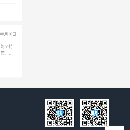
08月10日
，能坚持
健康，有
无犯罪记
上文化，
良好沟通