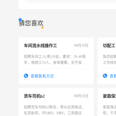
猜您喜欢
车间流水线操作工
08月10日
切配工
招聘车间工人(男)20名，要求：20-40周
饭店招
岁，电焊工10人，身体健康，无不良嗜
工作经
好。薪资：4500-7000元，标准八人间住
作。包吃
宿，免费发放劳保用品，两班倒，每月
4500。
查看联系方式
查
25号准时发放工资，工作时间10小时
货车司机b2
08月10日
家庭保
招聘货车司机b2数名，带从业资格证，
家庭保
吃苦耐劳，开6米8，9米6，工资面议
性、干净