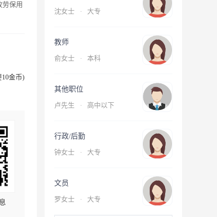
放劳保用
沈女士
·
大专
教师
俞女士
·
本科
10金币)
其他职位
卢先生
·
高中以下
行政/后勤
钟女士
·
大专
文员
罗女士
·
大专
息